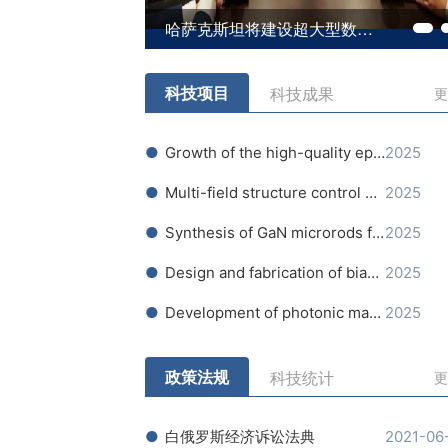
哈萨克斯坦将建设超大型数据中心集群
科技项目
科技成果
更
Growth of the high-quality epitaxial layers of transparent conducting oxides - ultrawide-bandgap semiconductors of p-type conductivity - for application in pn-heterojunctions with gallium oxide.
2025
Multi-field structure control of neuromorphic chalcogenide phase change films and devices
2025
Synthesis of GaN microrods for applications in optoelectronics
2025
Design and fabrication of bianisotropic metasurfaces based on nanoparticles of transition metal dichalcogenides
2025
Development of photonic materials based on nanoporous germanium formed by implantation of metal ions
2025
政策法规
科技统计
更
白俄罗斯经济诉讼法典
2021-06